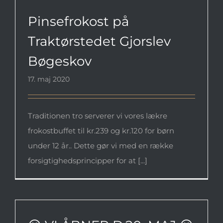
Gjorslev Bøgeskov
Pinsefrokost på
Traktørstedet Gjorslev
Bøgeskov
17. maj 2020
Traditionen tro serverer vi vores lækre
frokostbuffet til kr.239 og kr.120 for børn
under 12 år.. Dette gør vi med en række
forsigtighedsprincipper for at [...]
😃 VI ÅBNER D.20. MAJ 😃