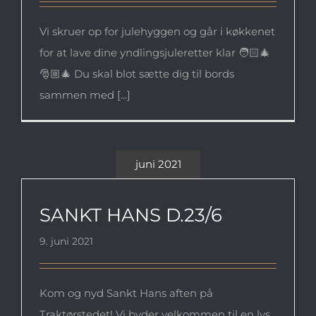
Vi skruer op for julehyggen og går i køkkenet
for at lave dine yndlingsjuleretter klar 🧑🏻‍🎄
🎅🏼🎄 Du skal blot sætte dig til bords
sammen med [...]
juni 2021
SANKT HANS D.23/6
SANKT HANS D.23/6
9. juni 2021
Kom og nyd Sankt Hans aften på
Traktørstedet! Vi byder velkommen til en lys