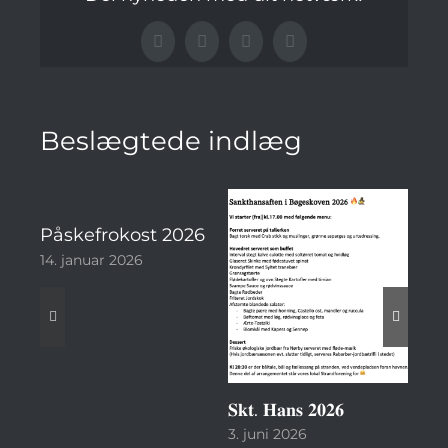
Facebook
LinkedIn
Pinterest
E-
mail
Beslægtede indlæg
nale
Påskefrokost 2026
14. januar 2026
𝐒𝐤𝐭. 𝐇𝐚𝐧𝐬 𝟐𝟎𝟐𝟔
3. juni 2026