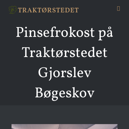
Skip
to
content
Pinsefrokost på
Traktørstedet
Gjorslev
Bøgeskov
Se