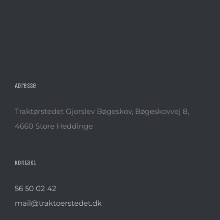
Ser
og 
sæs
10. 
Adresse
Traktørstedet Gjorslev Bøgeskov, Bøgeskovvej 8,
4660 Store Heddinge
Kontakt
56 50 02 42
mail@traktoerstedet.dk