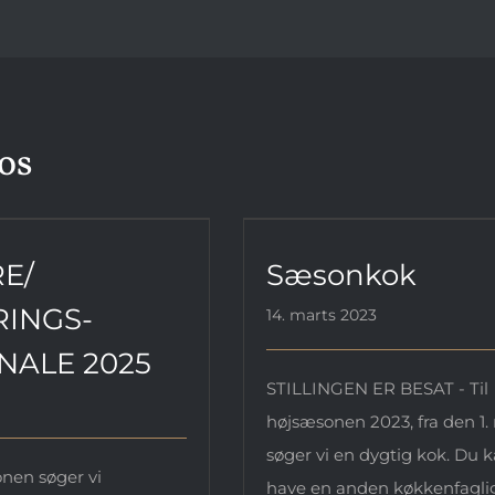
 os
E/ SERVERINGS-
Sæsonkok
SONALE 2025
E/
Sæsonkok
RINGS-
14. marts 2023
NALE 2025
STILLINGEN ER BESAT - Til
højsæsonen 2023, fra den 1.
søger vi en dygtig kok. Du k
onen søger vi
have en anden køkkenfagli