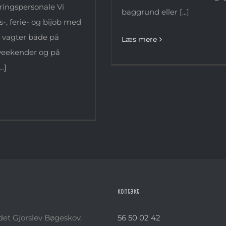
eringspersonale Vi
baggrund eller [...]
ds-, ferie- og bijob med
 vagter både på
Læs mere
weekender og på
..]
Kontakt
det Gjorslev Bøgeskov,
56 50 02 42