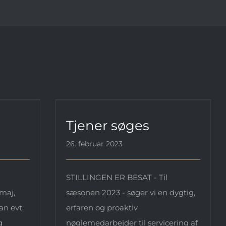
Tjener søges
Tjener søges
26. februar 2023
STILLINGEN ER BESAT - Til
 maj,
sæsonen 2023 - søger vi en dygtig,
an evt.
erfaren og proaktiv
g
nøglemedarbejder til servicering af