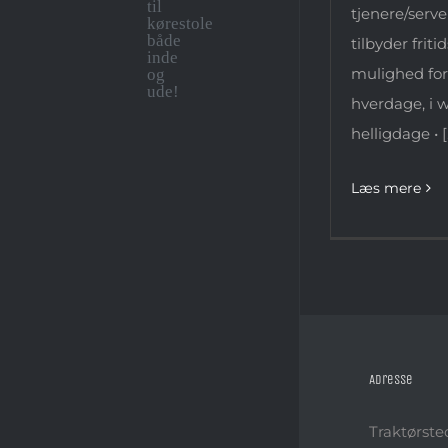
plads
tjenere/serv
til
kørestole
tilbyder friti
både
mulighed for
inde
og
hverdage, i 
ude!
helligdage • [.
Læs mere
Adresse
Traktørste