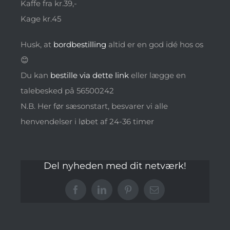
Kaffe fra kr.39,-
Kage kr.45
Husk, at
bordbestilling
altid er en god idé hos os
😊
Du kan
bestille via dette link
eller lægge en
talebesked på 56500242
N.B. Her før sæsonstart, besvarer vi alle
henvendelser i løbet af 24-36 timer
Del nyheden med dit netværk!
Facebook
LinkedIn
Pinterest
E-
mail