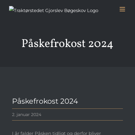
Skip
to
content
Påskefrokost 2024
Se
Påskefrokost 2024
større
billede
2. januar 2024
I år falder Påsken tidligt og derfor bliver