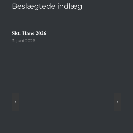
Beslægtede indlæg
𝐒𝐤𝐭. 𝐇𝐚𝐧𝐬 𝟐𝟎𝟐𝟔
Ser
sæs
3. juni 2026
10. 