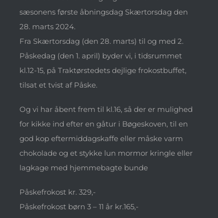
sæsonens første åbningsdag Skærtorsdag den
28. marts 2024.
Fra Skærtorsdag (den 28. marts) til og med 2.
Påskedag (den 1. april) byder vi, i tidsrummet
kl.12-15, på Traktørstedets dejlige frokostbuffet,
tilsat et tvist af Påske.
Og vi har åbent frem til kl.16, så der er mulighed
for kikke ind efter en gåtur i Bøgeskoven, til en
god kop eftermiddagskaffe eller måske varm
chokolade og et stykke lun mormor kringle eller
lagkage med hjemmebagte bunde
Påskefrokost kr. 329,-
Påskefrokost børn 3 – 11 år kr.165,-