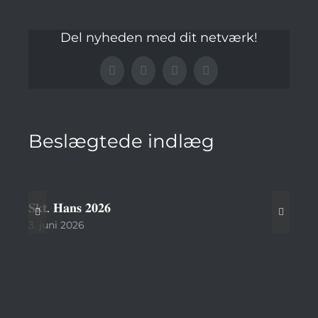
Del nyheden med dit netværk!
Facebook
LinkedIn
Pinterest
E-
mail
Beslægtede indlæg
𝐒𝐤𝐭. 𝐇𝐚𝐧𝐬 𝟐𝟎𝟐𝟔
Ser
sæs
3. juni 2026
10. 