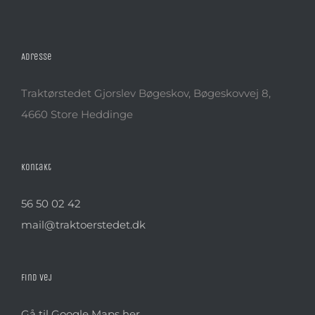
Adresse
Traktørstedet Gjorslev Bøgeskov, Bøgeskovvej 8,
4660 Store Heddinge
Kontakt
56 50 02 42
mail@traktoerstedet.dk
Find vej
Gå til Google Maps her