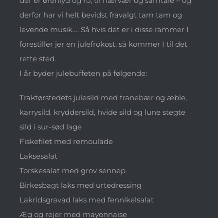
der er ørenlyd og ro, til nærvær og samtale – og
derfor har vi helt bevidst fravalgt tam tam og
levende musik…. Så hvis det er i disse rammer I
forestiller jer en julefrokost, så kommer I til det
rette sted.
I år byder julebuffeten på følgende:
Traktørstedets julesild med tranebær og æble,
karrysild, kryddersild, hvide sild og lune stegte
sild i sur-sød lage
Fiskefilet med remoulade
Laksesalat
Torskesalat med grov sennep
Birkesbagt laks med urtedressing
Lakridsgravad laks med fennikelsalat
Æg og rejer med mayonnaise