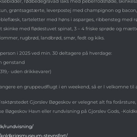
sebidder, rødbedegravad laks med peberrodsfløde, skinkesalat
kun, grøntsagstærte, leverpostej med champignon og bacon, 
æbleflæsk, tarteletter med høns i asparges, ribbensteg med
t skinke med flødestuvet spinat, 3 – 4 friske sprøde og mætte
ommer, rugbrød, landbrød, smør, fedt og kiks.
. person i 2025 ved min. 30 deltagere på hverdage:
 én genstand
.319,- uden drikkevarer)
rangere en gruppeudflugt i en weekend, så er I velkomne til at
Traktørstedet Gjorslev Bøgeskov er velegnet alt fra forårsture, 
liske Bøgeskov Havn eller rundvisning på Gjorslev Gods, -Koldk
dk/rundvisning/
koldkrigsmuseum-stevnsfort/