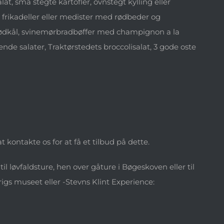
, små stegte kartofler, ovnstegt kylling eller
frikadeller eller medister med rødbeder og
 rødkål, svinemørbradbøffer med champignon a la
nde salater, Traktørstedets broccolisalat, 3 gode oste
 kontakte os for at få et tilbud på dette.
til løvfaldsture, hen over gåture i Bøgeskoven eller til
rigs museet eller -Stevns Klint Experience: