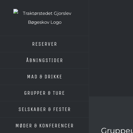
Skip
to
content
RESERVER
ÅBNINGSTIDER
MAD & DRIKKE
GRUPPER & TURE
SELSKABER & FESTER
Se
MØDER & KONFERENCER
større
Gruppeu