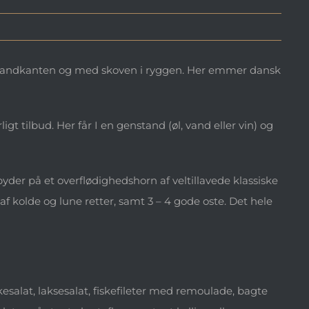
 i vandkanten og med skoven i ryggen. Her emmer dansk
igt tilbud. Her får I en genstand (øl, vand eller vin) og
byder på et overflødighedshorn af veltillavede klassiske
af kolde og lune retter, samt 3 – 4 gode oste. Det hele
rskesalat, laksesalat, fiskefileter med remoulade, bagte