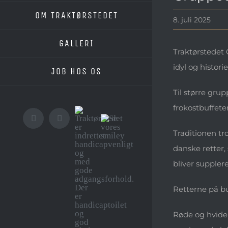
billede
OM TRAKTØRSTEDET
8. juli 2025
GALLERI
Traktørstedet 
idyl og histor
JOB HOS OS
Til større grup
frokostbuffeten
Traktørstedet
Instagram
Facebook
Se
er
Traditionen tr
vores
indrettet
smiley
handicapvenligt
danske retter,
og
med
bliver suppler
gode
adgangsforhold.
Retterne på buf
Der
er
handicaptoilet
Røde og hvide s
og
god