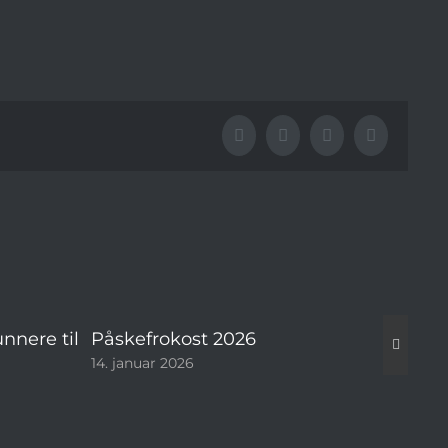
Facebook
LinkedIn
Pinterest
E-
mail
nnere til
Påskefrokost 2026
𝐒𝐤𝐭.
14. januar 2026
3. ju