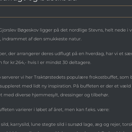
Gjorslev Bøgeskov ligger på det nordlige Stevns, helt nede
ie, indrammet af den smukkeste natur.
per, der arrangerer deres udflugt på en hverdag, har vi et særl
 for kr.264,- hvis I er mindst 30 deltagere.
o serverer vi her Traktørstedets populære frokostbuffet, som 
 suppleret med lidt ny inspiration. På buffeten er der et væld 
et med diverse hjemmesylt, dressinger og tilbehør.
feten varierer i løbet af året, men kan f.eks. være:
ild, karrysild, lune stegte sild i sursød lage, æg og rejer, to