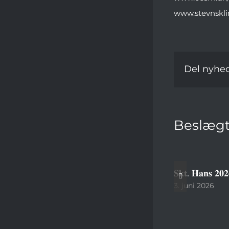
www.stevnskli
Del nyhe
Beslægt
𝐒𝐤𝐭. 𝐇𝐚𝐧𝐬 𝟐𝟎𝟐
3. juni 2026