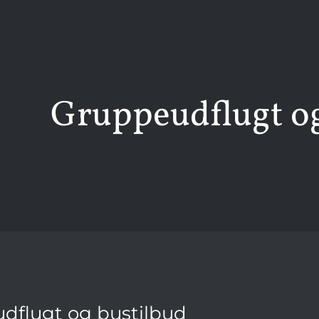
Gruppeudflugt og
dflugt og bustilbud